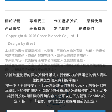
關於祈憶
專業代工
代工產品資訊
原料使用
產品優勢
最新動態
常見問題
聯絡我們
Copyright ©
2026
Grace Biotech Co.,Ltd.
Design
by
iBest
本網頁內容未經衛福部或FDA證實，不得作為功效宣稱、診斷、治療或
預防疾病用途，僅供內部研究評估，請勿做任何商業用途。
本網頁內容不代表授權使用本公司或他人之智慧財產權。
終端產品標示、文宣、廣告等須遵循衛福部相關規範，使用本網頁內容
產生之相關風險或責任應自行承擔。
依據歐盟施行的個人資料保護法，我們致力於保護您的個人資料
並提供您對個人資料的掌握。
按一下「全部接受」，代表您允許我們置放 Cookie 來提升您在
本網站上的使用體驗、協助我們分析網站效能和使用狀況，以及
讓我們投放相關聯的行銷內容。您可以在下方管理 Cookie 設
TOP
定。 按一下「確認」即代表您同意採用目前的設定。