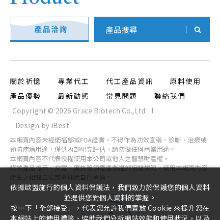
產品洽詢
關於祈憶
專業代工
代工產品資訊
原料使用
產品優勢
最新動態
常見問題
聯絡我們
Copyright ©
2026
Grace Biotech Co.,Ltd.
Design
by
iBest
本網頁內容未經衛福部或FDA證實，不得作為功效宣稱、診斷、治療或
預防疾病用途，僅供內部研究評估，請勿做任何商業用途。
本網頁內容不代表授權使用本公司或他人之智慧財產權。
終端產品標示、文宣、廣告等須遵循衛福部相關規範，使用本網頁內容
產生之相關風險或責任應自行承擔。
依據歐盟施行的個人資料保護法，我們致力於保護您的個人資料
並提供您對個人資料的掌握。
按一下「全部接受」，代表您允許我們置放 Cookie 來提升您在
本網站上的使用體驗、協助我們分析網站效能和使用狀況，以及