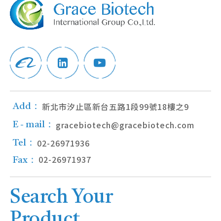
新北市汐止區新台五路1段99號18樓之9
Add：
gracebiotech@gracebiotech.com
E - mail：
02-26971936
Tel：
02-26971937
Fax：
Search Your
Product