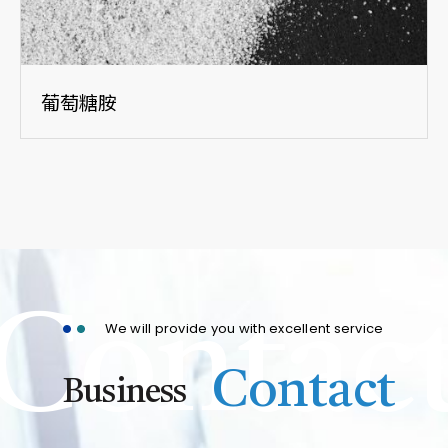
葡萄糖胺
Contac
We will provide you with excellent service
Contact
Business